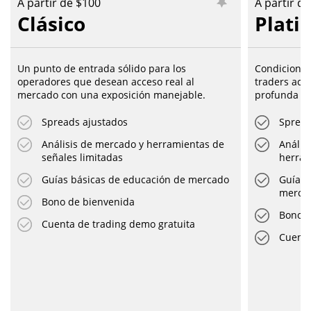
A partir de $100
A partir d
Clásico
Plati
Un punto de entrada sólido para los
Condiciones
operadores que desean acceso real al
traders act
mercado con una exposición manejable.
profunda y 
Spreads ajustados
Spread
Análisis de mercado y herramientas de
Anális
señales limitadas
herram
Guías básicas de educación de mercado
Guías 
merca
Bono de bienvenida
Bono d
Cuenta de trading demo gratuita
Cuenta