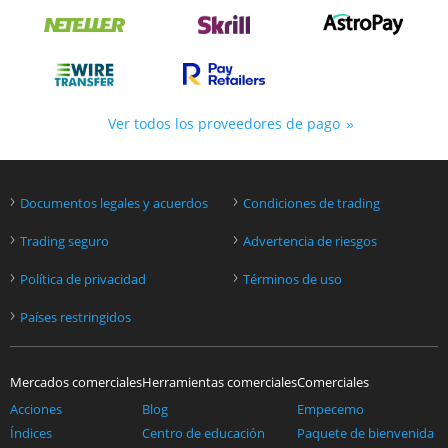
Ver todos los proveedores de pago
›
›
Documentos legales y acuerdos
Condiciones de trading
›
›
Trading seguro
Advertencia de riesgos
›
›
Política de privacidad
Términos de uso
›
Países restringidos
Mercados comerciales
Herramientas comerciales
Comerciales
Acciones
Blog
Empecemo
Índices
Centro de educación
Paquete de bienvenida