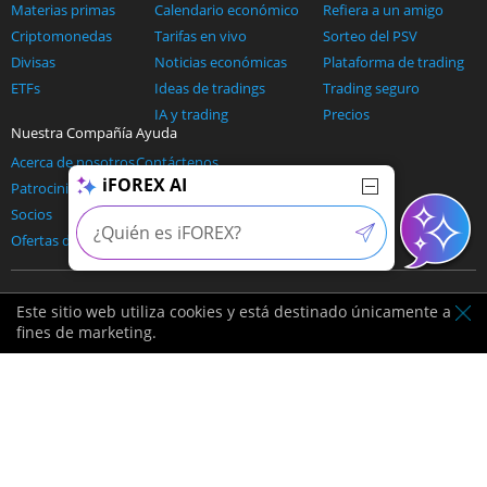
Materias primas
Calendario económico
Refiera a un amigo
Criptomonedas
Tarifas en vivo
Sorteo del PSV
Divisas
Noticias económicas
Plataforma de trading
ETFs
Ideas de tradings
Trading seguro
IA y trading
Precios
Nuestra Compañía
Ayuda
Acerca de nosotros
Contáctenos
iFOREX AI
Patrocinios
Soporte y preguntas frecuentes
Socios
Métodos de pago
Ofertas de afiliados
Ponerse en contacto:
Este sitio web utiliza cookies y está destinado únicamente a
fines de marketing.